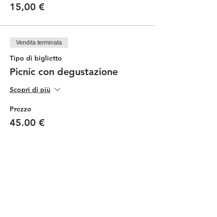
15,00 €
Vendita terminata
Tipo di biglietto
Picnic con degustazione
Scopri di più
Prezzo
45,00 €
Vendita terminata
Tipo di biglietto
Picnic Ragazzi
Scopri di più