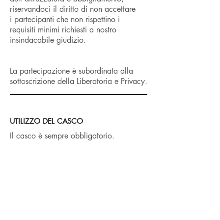
riservandoci il diritto di non accettare
i partecipanti che non rispettino i
requisiti minimi richiesti a nostro
insindacabile giudizio.
La partecipazione è subordinata alla
sottoscrizione della Liberatoria e Privacy.
UTILIZZO DEL CASCO
Il casco è sempre obbligatorio.
Il casco è sempre obbligatorio, anche
per i bambini
che viaggiano su supporto (seggiolini,
carrellini, cammellini).
Il casco viene fornito a chi ne fosse
sprovvisto in conformità alla norme di