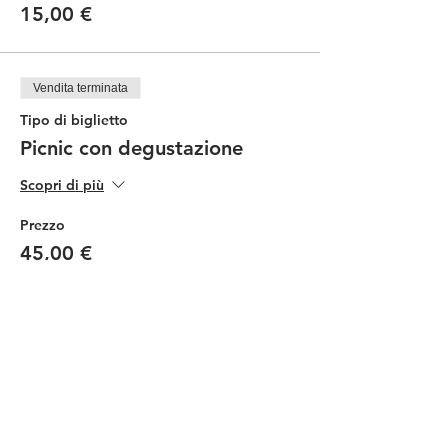
15,00 €
Vendita terminata
Tipo di biglietto
Picnic con degustazione
Scopri di più
Prezzo
45,00 €
Vendita terminata
Tipo di biglietto
Picnic Ragazzi
Scopri di più