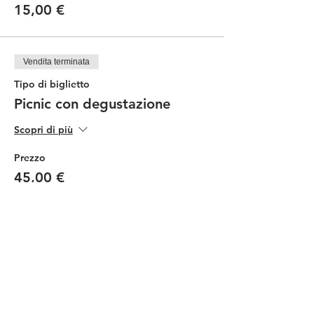
15,00 €
Vendita terminata
Tipo di biglietto
Picnic con degustazione
Scopri di più
Prezzo
45,00 €
Vendita terminata
Tipo di biglietto
Picnic Ragazzi
Scopri di più