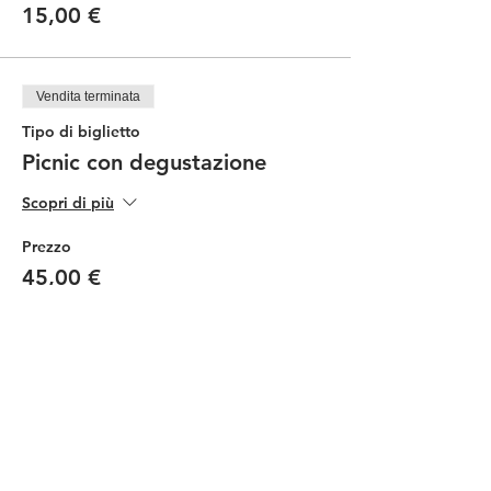
15,00 €
Vendita terminata
Tipo di biglietto
Picnic con degustazione
Scopri di più
Prezzo
45,00 €
Vendita terminata
Tipo di biglietto
Picnic Ragazzi
Scopri di più