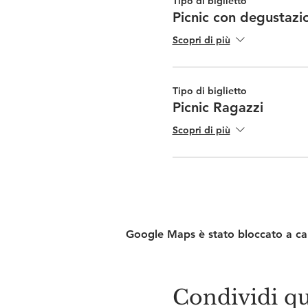
Tipo di biglietto
Picnic con degustazi
Scopri di più
Tipo di biglietto
Picnic Ragazzi
Scopri di più
Google Maps è stato bloccato a caus
Condividi qu