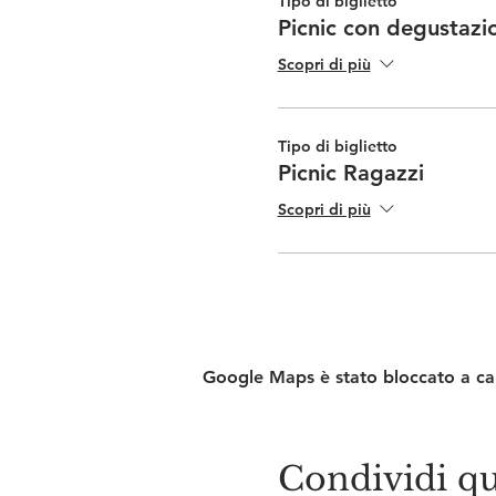
Tipo di biglietto
Picnic con degustazi
Scopri di più
Tipo di biglietto
Picnic Ragazzi
Scopri di più
Google Maps è stato bloccato a caus
Condividi qu