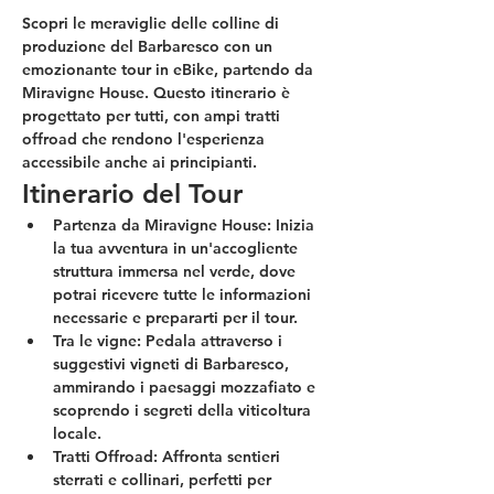
Scopri le meraviglie delle colline di 
produzione del Barbaresco con un 
emozionante tour in eBike, partendo da 
Miravigne House. Questo itinerario è 
progettato per tutti, con ampi tratti 
offroad che rendono l'esperienza 
accessibile anche ai principianti.
Itinerario del Tour
Partenza da Miravigne House:
 Inizia 
la tua avventura in un'accogliente 
struttura immersa nel verde, dove 
potrai ricevere tutte le informazioni 
necessarie e prepararti per il tour.
Tra le vigne:
 Pedala attraverso i 
suggestivi vigneti di Barbaresco, 
ammirando i paesaggi mozzafiato e 
scoprendo i segreti della viticoltura 
locale.
Tratti Offroad:
 Affronta sentieri 
sterrati e collinari, perfetti per 