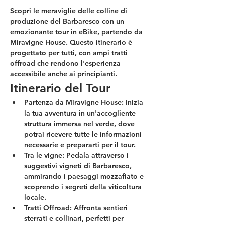
Scopri le meraviglie delle colline di 
produzione del Barbaresco con un 
emozionante tour in eBike, partendo da 
Miravigne House. Questo itinerario è 
progettato per tutti, con ampi tratti 
offroad che rendono l'esperienza 
accessibile anche ai principianti.
Itinerario del Tour
Partenza da Miravigne House:
 Inizia 
la tua avventura in un'accogliente 
struttura immersa nel verde, dove 
potrai ricevere tutte le informazioni 
necessarie e prepararti per il tour.
Tra le vigne:
 Pedala attraverso i 
suggestivi vigneti di Barbaresco, 
ammirando i paesaggi mozzafiato e 
scoprendo i segreti della viticoltura 
locale.
Tratti Offroad:
 Affronta sentieri 
sterrati e collinari, perfetti per 