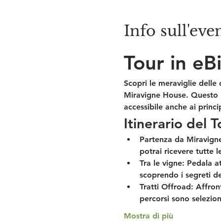
Info sull'eve
Tour in eB
Scopri le meraviglie delle
Miravigne House. Questo it
accessibile anche ai princip
Itinerario del T
Partenza da Miravign
potrai ricevere tutte l
Tra le vigne:
 Pedala a
scoprendo i segreti del
Tratti Offroad:
 Affront
percorsi sono selezion
Mostra di più