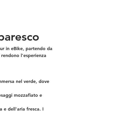
rbaresco
ur in eBike, partendo da 
e rendono l'esperienza 
 immersa nel verde, dove 
esaggi mozzafiato e 
 e dell'aria fresca. I 