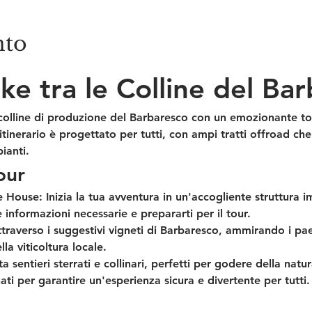
nto
ike tra le Colline del Ba
 colline di produzione del Barbaresco con un emozionante to
inerario è progettato per tutti, con ampi tratti offroad ch
ianti.
our
e House:
 Inizia la tua avventura in un'accogliente struttura
e informazioni necessarie e prepararti per il tour.
ttraverso i suggestivi vigneti di Barbaresco, ammirando i pa
la viticoltura locale.
a sentieri sterrati e collinari, perfetti per godere della natura
ati per garantire un'esperienza sicura e divertente per tutti.