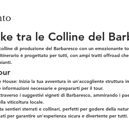
nto
ike tra le Colline del Ba
 colline di produzione del Barbaresco con un emozionante to
inerario è progettato per tutti, con ampi tratti offroad ch
ianti.
our
e House:
 Inizia la tua avventura in un'accogliente struttura
e informazioni necessarie e prepararti per il tour.
ttraverso i suggestivi vigneti di Barbaresco, ammirando i pa
la viticoltura locale.
a sentieri sterrati e collinari, perfetti per godere della natura
ati per garantire un'esperienza sicura e divertente per tutti.