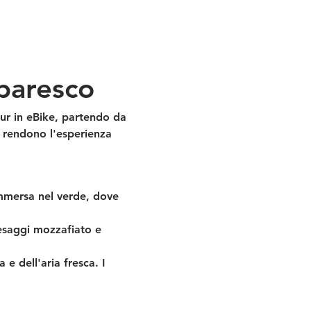
rbaresco
ur in eBike, partendo da 
e rendono l'esperienza 
 immersa nel verde, dove 
esaggi mozzafiato e 
 e dell'aria fresca. I 