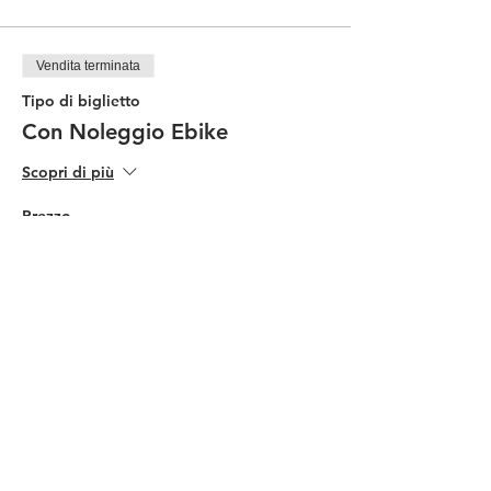
Vendita terminata
Tipo di biglietto
Con Noleggio Ebike
Scopri di più
Prezzo
90,00 €
Condividi questo evento