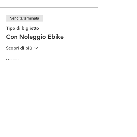
Vendita terminata
Tipo di biglietto
Con Noleggio Ebike
Scopri di più
Prezzo
90,00 €
Condividi questo evento