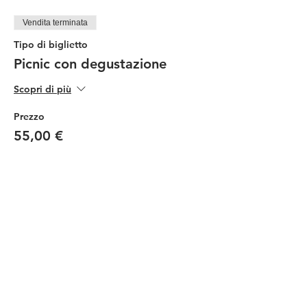
Vendita terminata
Tipo di biglietto
Picnic con degustazione
Scopri di più
Prezzo
55,00 €
Vendita terminata
Tipo di biglietto
Picnic Ragazzi
Scopri di più
Prezzo
30,00 €