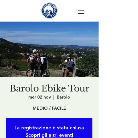
Barolo Ebike Tour
mer 02 nov
  |  
Barolo
MEDIO / FACILE
La registrazione è stata chiusa
Scopri gli altri eventi