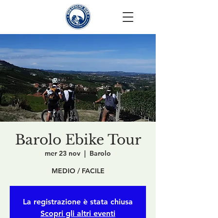
Barolo Ebike Tour
mer 23 nov
  |  
Barolo
MEDIO / FACILE
La registrazione è stata chiusa
Scopri gli altri eventi