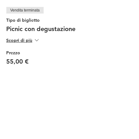
Vendita terminata
Tipo di biglietto
Picnic con degustazione
Scopri di più
Prezzo
55,00 €
Vendita terminata
Tipo di biglietto
Picnic Ragazzi
Scopri di più
Prezzo
30,00 €