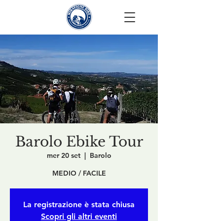
Barolo Ebike Tour
mer 20 set
  |  
Barolo
MEDIO / FACILE
La registrazione è stata chiusa
Scopri gli altri eventi