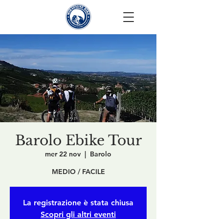
Barolo Ebike Tour
mer 22 nov
  |  
Barolo
MEDIO / FACILE
La registrazione è stata chiusa
Scopri gli altri eventi