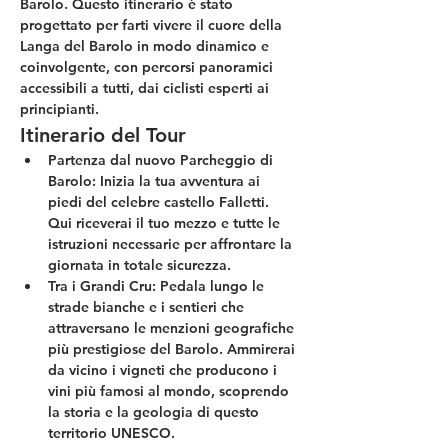
Barolo
. Questo itinerario è stato 
progettato per farti vivere il cuore della 
Langa del Barolo in modo dinamico e 
coinvolgente, con percorsi panoramici 
accessibili a tutti, dai ciclisti esperti ai 
principianti.
Itinerario del Tour
Partenza dal nuovo Parcheggio di 
Barolo:
 Inizia la tua avventura ai 
piedi del celebre castello Falletti. 
Qui riceverai il tuo mezzo e tutte le 
istruzioni necessarie per affrontare la 
giornata in totale sicurezza.
Tra i Grandi Cru:
 Pedala lungo le 
strade bianche e i sentieri che 
attraversano le menzioni geografiche 
più prestigiose del Barolo. Ammirerai 
da vicino i vigneti che producono i 
vini più famosi al mondo, scoprendo 
la storia e la geologia di questo 
territorio UNESCO.