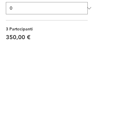
3 Partecipanti
350,00 €
Quantità
4 Partecipanti
420,00 €
Quantità
Altri prezzi (6)