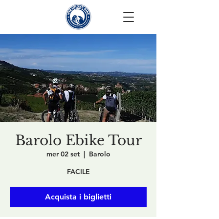
Barolo Ebike Tour
mer 02 set
  |  
Barolo
FACILE
Acquista i biglietti