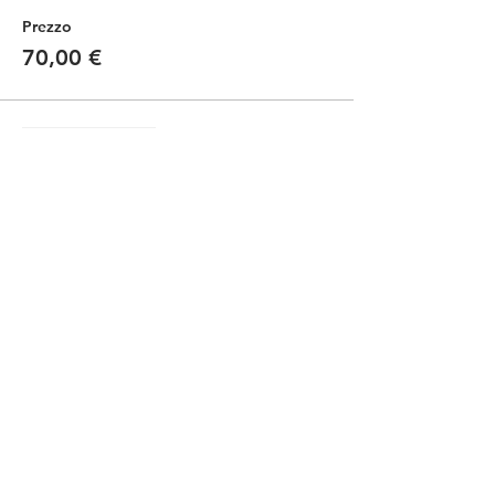
Prezzo
70,00 €
Vendita terminata
Tipo di biglietto
Kids Bici Propria - Own Bike
Scopri di più
Prezzo
35,00 €
Condividi questo evento