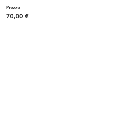
Prezzo
70,00 €
Vendita terminata
Tipo di biglietto
Kids -bici propria / own bike
Scopri di più
Prezzo
35,00 €
Condividi questo evento