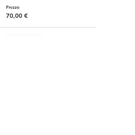
Prezzo
70,00 €
Vendita terminata
Tipo di biglietto
Kids -bici propria / own bike
Scopri di più
Prezzo
35,00 €
Condividi questo evento