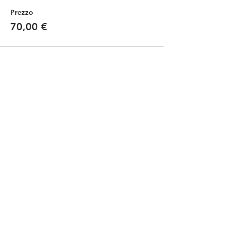
Prezzo
70,00 €
Vendita terminata
Tipo di biglietto
Kids -bici propria / own bike
Scopri di più
Prezzo
35,00 €
Condividi questo evento