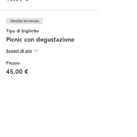
Vendita terminata
Tipo di biglietto
Picnic con degustazione
Scopri di più
Prezzo
45,00 €
Vendita terminata
Tipo di biglietto
Picnic Ragazzi
Scopri di più
Prezzo