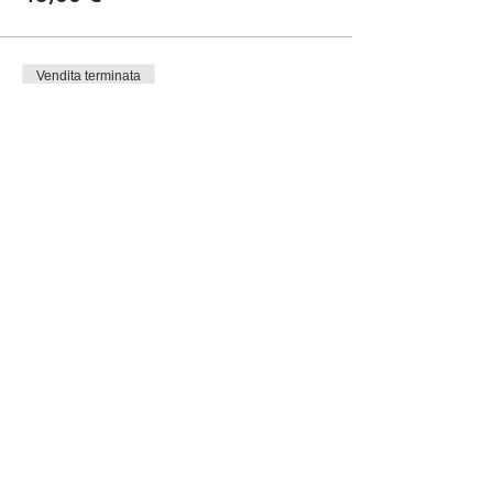
Vendita terminata
Tipo di biglietto
Picnic Ragazzi
Scopri di più
Prezzo
30,00 €
Condividi questo evento