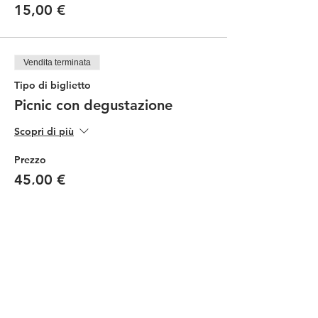
15,00 €
Vendita terminata
Tipo di biglietto
Picnic con degustazione
Scopri di più
Prezzo
45,00 €
Vendita terminata
Tipo di biglietto
Picninc ragazzi
Scopri di più