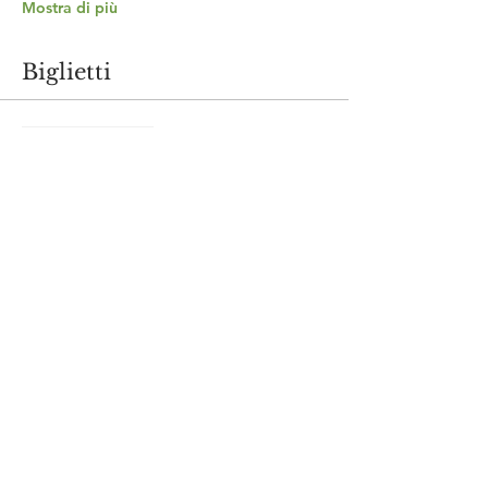
Mostra di più
Biglietti
Vendita terminata
Tipo di biglietto
Con Noleggio Ebike
Scopri di più
Prezzo
90,00 €
Condividi questo evento