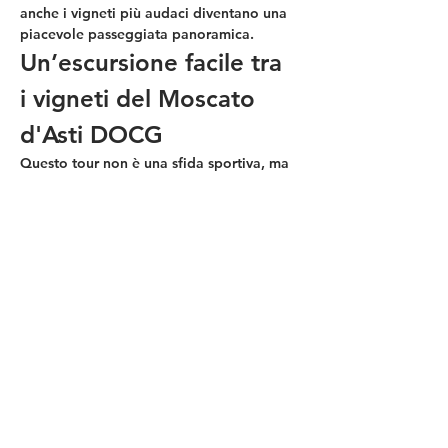
anche i vigneti più audaci diventano una 
piacevole passeggiata panoramica.
Un’escursione facile tra 
i vigneti del Moscato 
d'Asti DOCG
Questo tour non è una sfida sportiva, ma 
un viaggio sensoriale nei luoghi cari a 
Cesare Pavese
. Pedalerai su strade 
bianche e sentieri sicuri, circondato 
dall’aroma di salvia, fiori d’arancio e 
miele tipico di queste colline.
La nostra filosofia "questa casa non è un 
albergo" significa che non seguirai una 
traccia GPS fredda e preconfezionata, ma 
un percorso vivo, scelto per regalarti gli 
scorci più autentici e meno trafficati.
Mostra di più