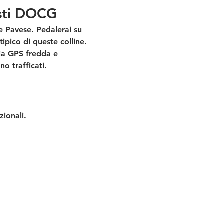
Asti DOCG
e Pavese
. Pedalerai su 
tipico di queste colline.
cia GPS fredda e 
o trafficati.
zionali.