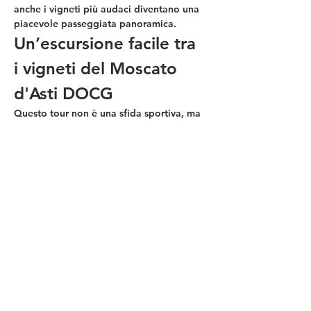
anche i vigneti più audaci diventano una 
piacevole passeggiata panoramica.
Un’escursione facile tra 
i vigneti del Moscato 
d'Asti DOCG
Questo tour non è una sfida sportiva, ma 
un viaggio sensoriale nei luoghi cari a 
Cesare Pavese
. Pedalerai su strade 
bianche e sentieri sicuri, circondato 
dall’aroma di salvia, fiori d’arancio e 
miele tipico di queste colline.
La nostra filosofia "questa casa non è un 
albergo" significa che non seguirai una 
traccia GPS fredda e preconfezionata, ma 
un percorso vivo, scelto per regalarti gli 
scorci più autentici e meno trafficati.
Mostra di più