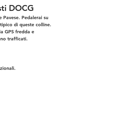
Asti DOCG
e Pavese
. Pedalerai su 
tipico di queste colline.
cia GPS fredda e 
o trafficati.
zionali.