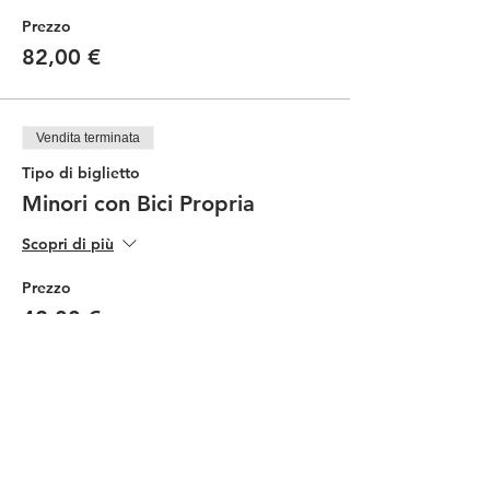
Prezzo
82,00 €
Vendita terminata
Tipo di biglietto
Minori con Bici Propria
Scopri di più
Prezzo
42,00 €
Vendita terminata
Tipo di biglietto
Minori con Noleggio Ebike