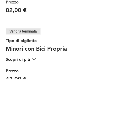
Prezzo
82,00 €
Vendita terminata
Tipo di biglietto
Minori con Bici Propria
Scopri di più
Prezzo
42,00 €
Vendita terminata
Tipo di biglietto
Minori con Noleggio Ebike
Scopri di più