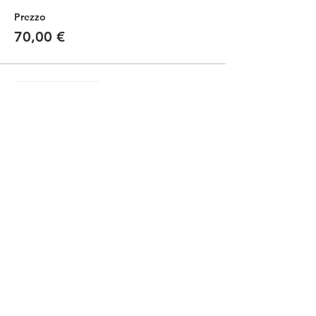
Prezzo
70,00 €
Vendita terminata
Tipo di biglietto
Kids -bici propria / own bike
Scopri di più
Prezzo
35,00 €
Condividi questo evento