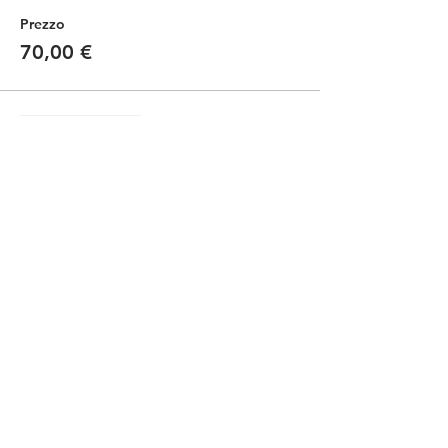
Prezzo
70,00 €
Vendita terminata
Tipo di biglietto
Kids -bici propria / own bike
Scopri di più
Prezzo
35,00 €
Condividi questo evento