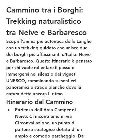
Cammino tra i Borghi: 
Trekking naturalistico 
tra Neive e Barbaresco
Scopri l'anima più autentica delle Langhe 
con un trekking guidato che unisce due 
dei borghi più affascinanti d’Italia: 
Neive 
e Barbaresco
. Questo itinerario è pensato 
per chi vuole rallentare il passo e 
immergersi nel silenzio dei vigneti 
UNESCO, camminando su sentieri 
panoramici e strade bianche dove la 
natura detta ancora il ritmo.
Itinerario del Cammino
Partenza dall’Area Camper di 
Neive:
 Ci incontriamo in via 
Circonvallazione, un punto di 
partenza strategico dotato di un 
ampio e comodo parcheggio. Da 