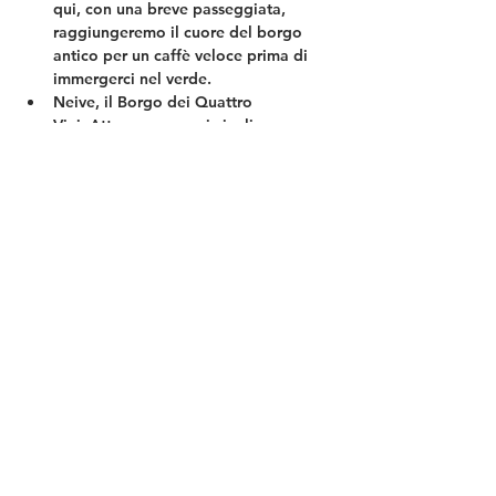
qui, con una breve passeggiata, 
raggiungeremo il cuore del borgo 
antico per un caffè veloce prima di 
immergerci nel verde.
Neive, il Borgo dei Quattro 
Vini:
 Attraverseremo i vicoli 
medievali di Neive, ammirandone 
l'eleganza architettonica, prima di 
abbandonare l'asfalto per inoltrarci 
nei cru più famosi del Barbaresco.
Sentieri e Biodiversità:
 Cammineremo 
tra i filari e lungo le capezzagne, 
scoprendo i segreti della "terra 
bianca". Essendo…
Mostra di più
Condividi questo evento