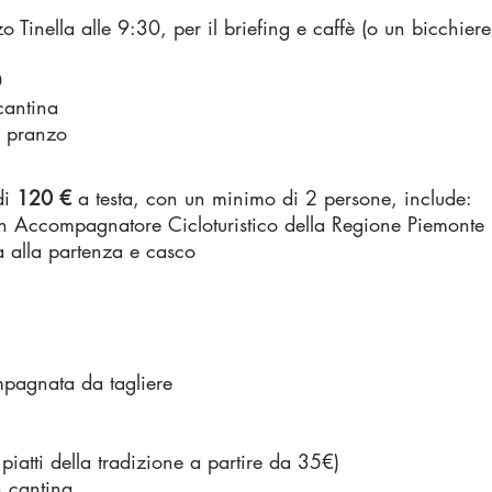
o Tinella alle 9:30, per il briefing e caffè (o un bicchier
0
 cantina
i pranzo
 di
120 €
a testa, con un minimo di 2 persone, include:
on Accompagnatore Cicloturistico della Regione Piemonte
a alla partenza e casco
mpagnata da tagliere
piatti della tradizione a partire da 35€)
n cantina