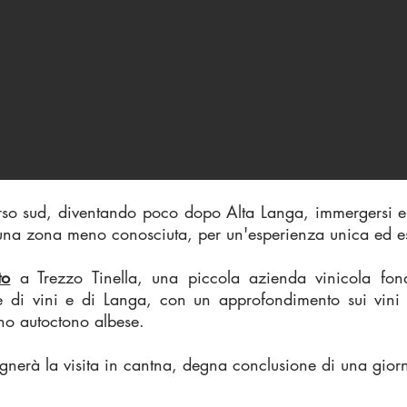
so sud, diventando poco dopo Alta Langa, immergersi e p
una zona meno conosciuta, per un'esperienza unica ed es
to
a Trezzo Tinella, una piccola azienda vinicola fon
ie di vini e di Langa, con un approfondimento sui vini
gno autoctono albese.
nerà la visita in cantna, degna conclusione di una gior