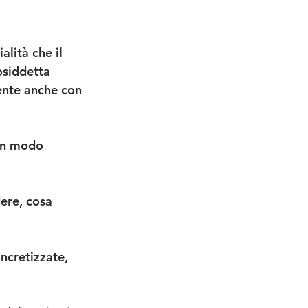
alità che il 
osiddetta 
ente anche con 
 in modo 
ere, cosa 
ncretizzate, 