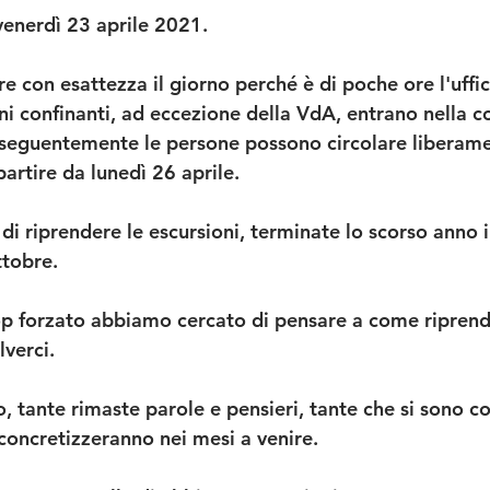
venerdì 23 aprile 2021.
e con esattezza il giorno perché è di poche ore l'uffici
ni confinanti, ad eccezione della VdA, entrano nella c
nseguentemente le persone possono circolare liberam
 partire da lunedì 26 aprile.
di riprendere le escursioni, terminate lo scorso anno
ttobre.
top forzato abbiamo cercato di pensare a come riprend
verci.
o, tante rimaste parole e pensieri, tante che si sono co
 concretizzeranno nei mesi a venire.