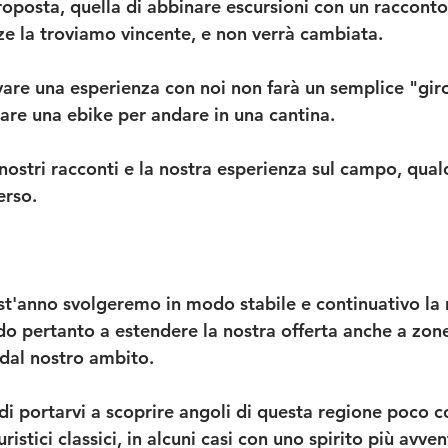
oposta, quella di abbinare escursioni con un racconto 
ze la troviamo vincente, e non verrà cambiata. 
are una esperienza con noi non farà un semplice "giro 
iare una ebike per andare in una cantina. 
 nostri racconti e la nostra esperienza sul campo, qual
erso.
st'anno svolgeremo in modo stabile e continuativo la n
o pertanto a estendere la nostra offerta anche a zone
 dal nostro ambito. 
i portarvi a scoprire angoli di questa regione poco co
turistici classici, in alcuni casi con uno spirito più av