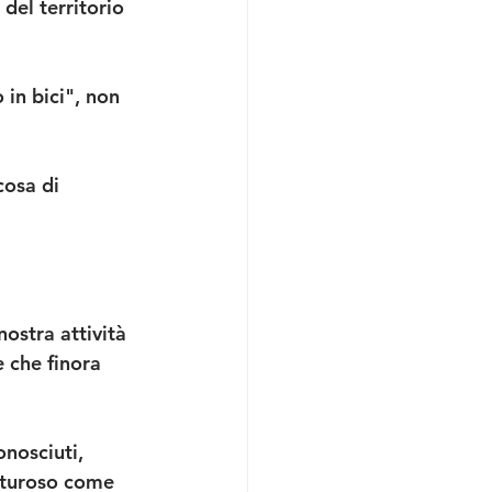
del territorio 
in bici", non 
cosa di 
ostra attività 
 che finora 
nosciuti, 
venturoso come 